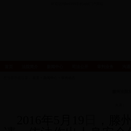
欢迎访问bet365手机app门户网站
首页
法院简介
新闻中心
司法公开
审判业务
沟通
您当前所在位置：
首页
>
新闻中心
>
审执动态
滕州法院
来源： 发
日
2016
年5月19
，滕